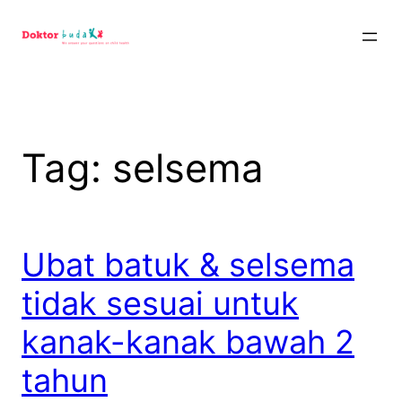
Skip
to
content
Tag:
selsema
Ubat batuk & selsema
tidak sesuai untuk
kanak-kanak bawah 2
tahun