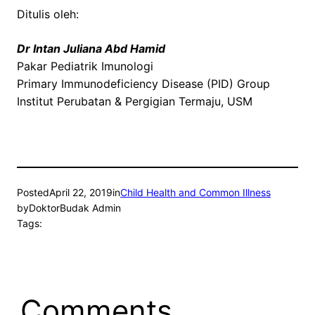
Ditulis oleh:
Dr Intan Juliana Abd Hamid
Pakar Pediatrik Imunologi
Primary Immunodeficiency Disease (PID) Group
Institut Perubatan & Pergigian Termaju, USM
Posted
April 22, 2019
in
Child Health and Common Illness
by
DoktorBudak Admin
Tags:
Comments